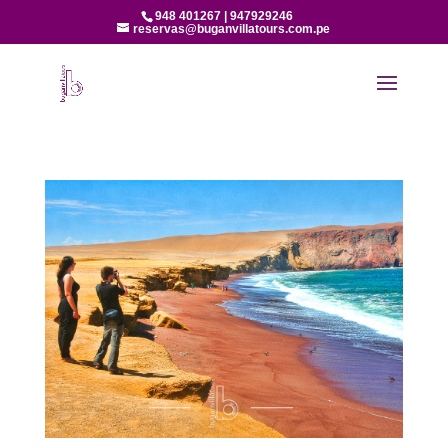
948 401267 | 947929246
reservas@buganvillatours.com.pe