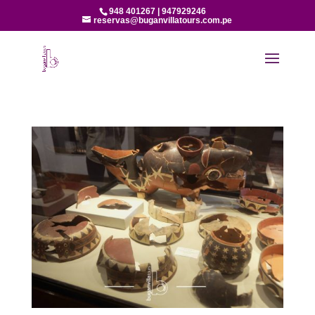
948 401267 | 947929246
reservas@buganvillatours.com.pe