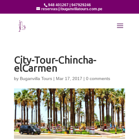
948 401267 | 947929246
reservas@buganvillatours.com.pe
City-Tour-Chincha-
elCarmen
by
Buganvilla Tours
|
Mar 17, 2017
|
0 comments