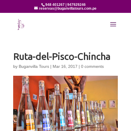
948 401267 | 947929246
reservas@buganvillatours.com.pe
Ruta-del-Pisco-Chincha
by
Buganvilla Tours
|
Mar 16, 2017
|
0 comments