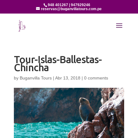
948 401267 | 947929246
reservas@buganvillatours.com.pe
Tour-Islas-Ballestas-
Chincha
by
Buganvilla Tours
|
Abr 13, 2018
|
0 comments