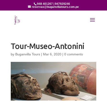
948 401267 | 947929246
reservas@buganvillatours.com.pe
Tour-Museo-Antonini
by
Buganvilla Tours
|
Mar 6, 2020
|
0 comments